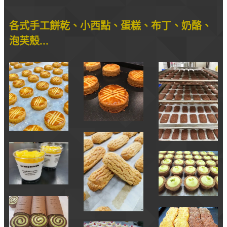
各式手工餅乾、小西點、蛋糕、布丁、奶酪、
泡芙殼...