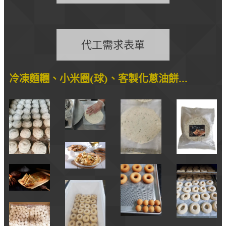
代工需求表單
冷凍麵糰、小米圈(球)、客製化蔥油餅...